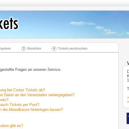
ingeben
3
Bezahlen
4
Tickets ausdrucken
 gestellte Fragen an unseren Service.
D
K
1
T
llung bei Cortex Tickets ab?
n Daten an den Veranstalter weitergegeben?
>
kets?
>
 auch Tickets per Post?
n der Abendkasse hinterlegen lassen?
iten gibt es?