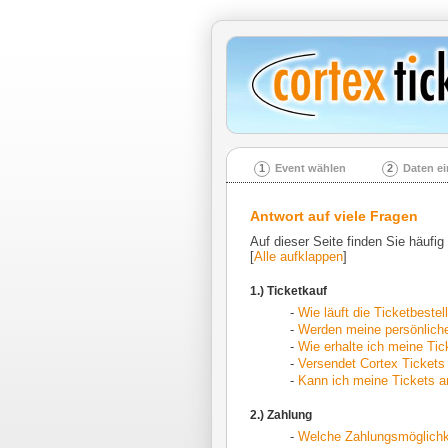
1
Event wählen
2
Daten e
Antwort auf viele Fragen
Auf dieser Seite finden Sie häufig
[
Alle aufklappen
]
1.) Ticketkauf
-
Wie läuft die Ticketbeste
-
Werden meine persönliche
-
Wie erhalte ich meine Tic
-
Versendet Cortex Tickets
-
Kann ich meine Tickets a
2.) Zahlung
-
Welche Zahlungsmöglichke